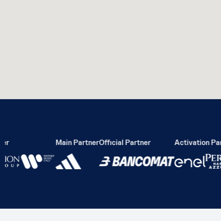
r
Main Partner
Official Partner
Activation Part