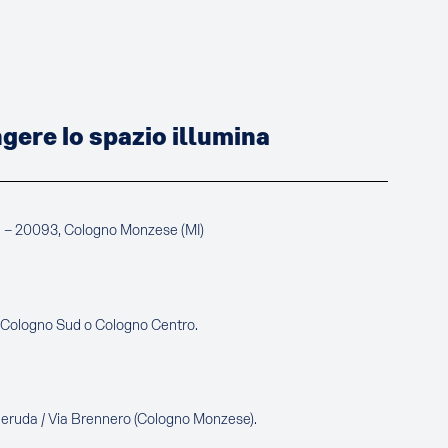
ere lo spazio illumina
a – 20093, Cologno Monzese (MI)
e Cologno Sud o Cologno Centro.
Neruda / Via Brennero (Cologno Monzese).