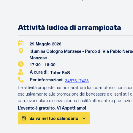
Attività ludica di arrampicata
29 Maggio 2026
Illumina Cologno Monzese - Parco di Via Pablo Ner
Monzese
17:30
-
18:30
A cura di:
Tutor SeS
Per informazioni:
3457617423
Le attività proposte hanno carattere ludico-motorio, non sport
esclusivamente alla promozione del benessere e di sani stili di
cardiovascolare e senza alcuna finalità allenante o prestazion
L'evento è gratuito. Vi Aspettiamo!
Salva nel tuo calendario