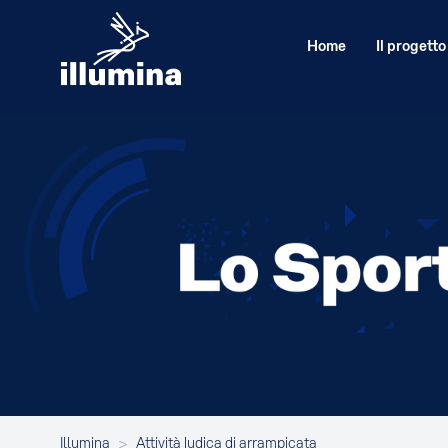
Home
Il progetto
Illumina
>
Attività ludica di arrampicata