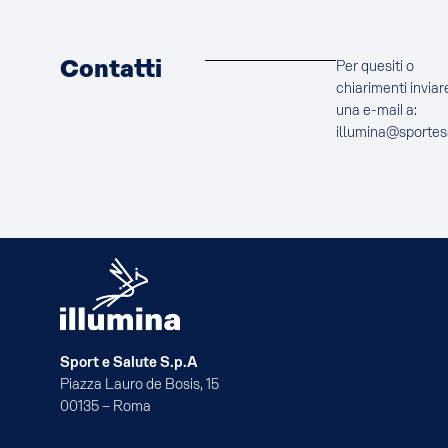
Contatti
Per quesiti o
chiarimenti inviar
una e-mail a:
illumina@sportes
Sport e Salute S.p.A
Piazza Lauro de Bosis, 15
00135 – Roma