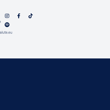
e
alute.eu