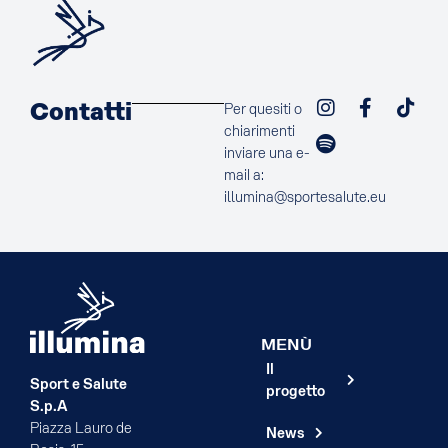
Contatti
Per quesiti o
chiarimenti
inviare una e-
mail a:
illumina@sportesalute.eu
MENÙ
Il
Sport e Salute
progetto
S.p.A
Piazza Lauro de
News