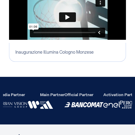
Inaugurazione Illumina Cologno Monzese
edia Partner
Main Partner
Official Partner
Activation Partn