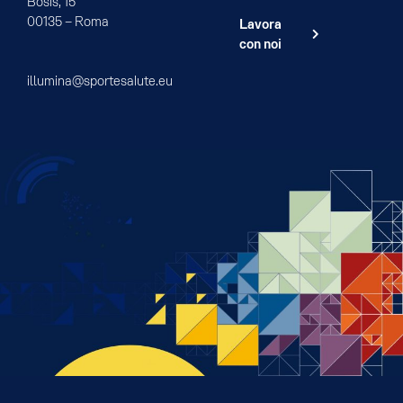
Bosis, 15
00135 – Roma
Lavora
con noi
illumina@sportesalute.eu