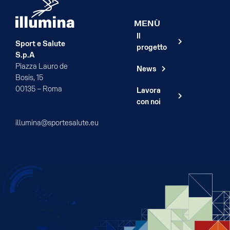
MENÙ
Il
Sport e Salute
progetto
S.p.A
Piazza Lauro de
News
Bosis, 15
00135 – Roma
Lavora
con noi
illumina@sportesalute.eu