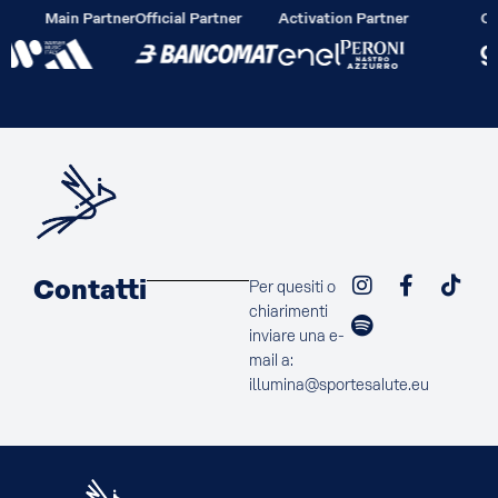
Main Partner
Official Partner
Activation Partner
Off
Contatti
Per quesiti o
chiarimenti
inviare una e-
mail a:
illumina@sportesalute.eu