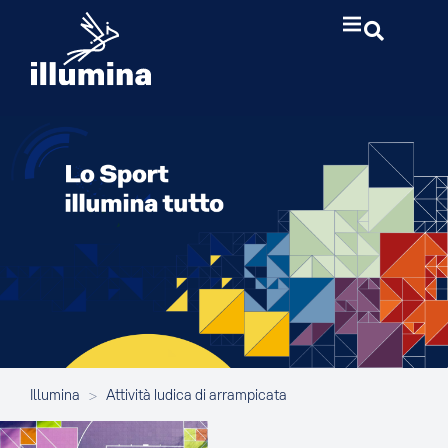
Illumina
>
Attività ludica di arrampicata