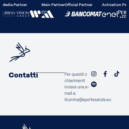
r
Media Partner
Main Partner
Official Partner
Activation Par
Contatti
Per quesiti o
chiarimenti
inviare una e-
mail a:
illumina@sportesalute.eu