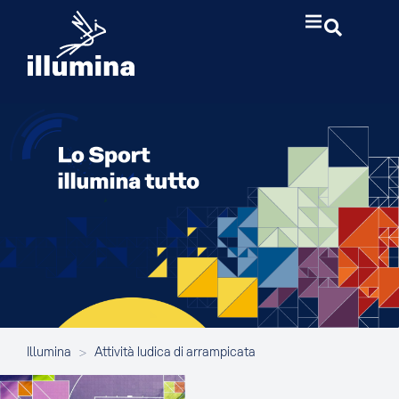
Illumina
>
Attività ludica di arrampicata