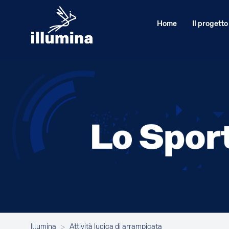
Home
Il progetto
Illumina
>
Attività ludica di arrampicata