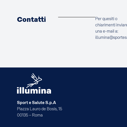
Contatti
Per quesiti o
chiarimenti inviar
una e-mail a:
illumina@sportes
Sport e Salute S.p.A
Piazza Lauro de Bosis, 15
00135 – Roma