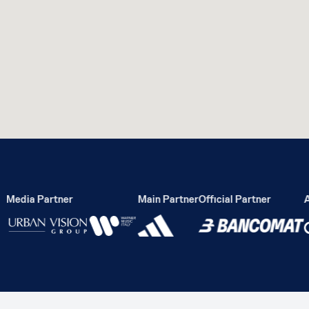
Media Partner
Main Partner
Official Partner
Ac