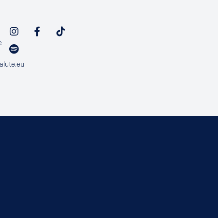
e
alute.eu