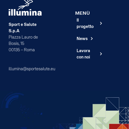
MENÙ
Il
Sport e Salute
progetto
S.p.A
Piazza Lauro de
News
Bosis, 15
00135 – Roma
Lavora
con noi
illumina@sportesalute.eu