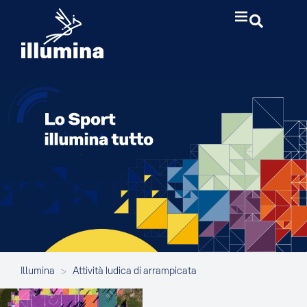
Illumina
>
Attività ludica di arrampicata