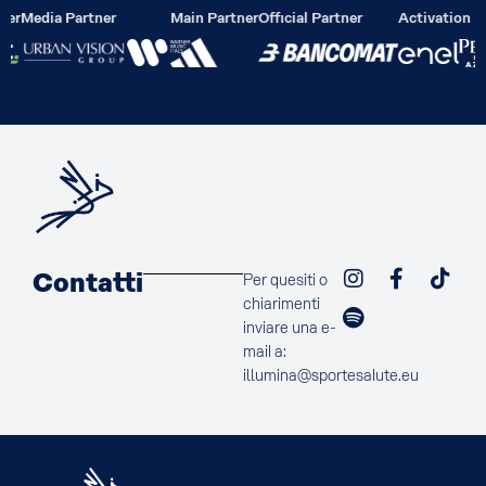
ier
Media Partner
Main Partner
Official Partner
Activation P
Contatti
Per quesiti o
chiarimenti
inviare una e-
mail a:
illumina@sportesalute.eu