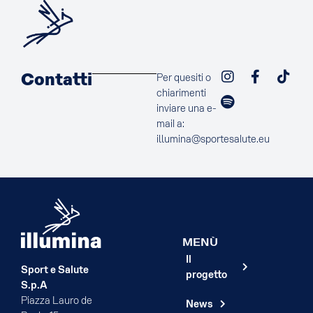
Contatti
Per quesiti o
chiarimenti
inviare una e-
mail a:
illumina@sportesalute.eu
MENÙ
Il
Sport e Salute
progetto
S.p.A
Piazza Lauro de
News