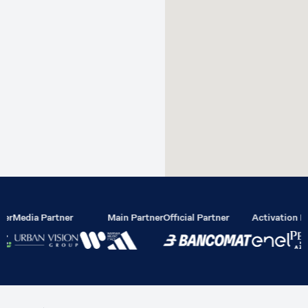
ier
Media Partner
Main Partner
Official Partner
Activation Pa