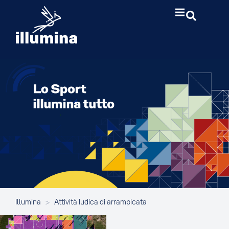
Illumina
>
Attività ludica di arrampicata