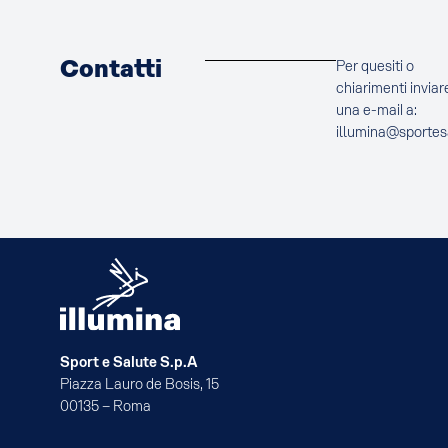
Contatti
Per quesiti o
chiarimenti inviar
una e-mail a:
illumina@sportes
Sport e Salute S.p.A
Piazza Lauro de Bosis, 15
00135 – Roma