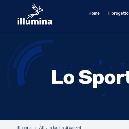
Home
Il progetto
Illumina
>
Attività ludica di basket