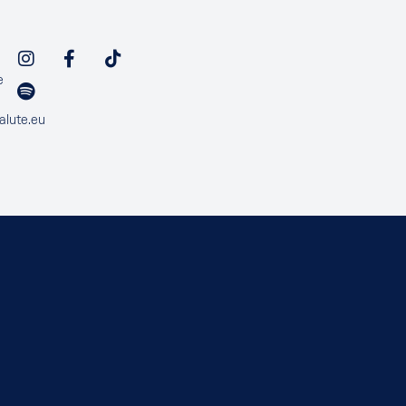
e
alute.eu