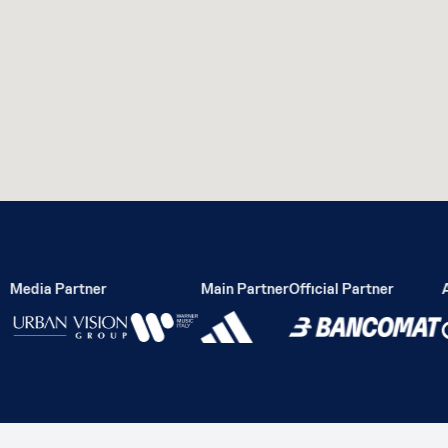
Media Partner
Main Partner
Official Partner
Ac