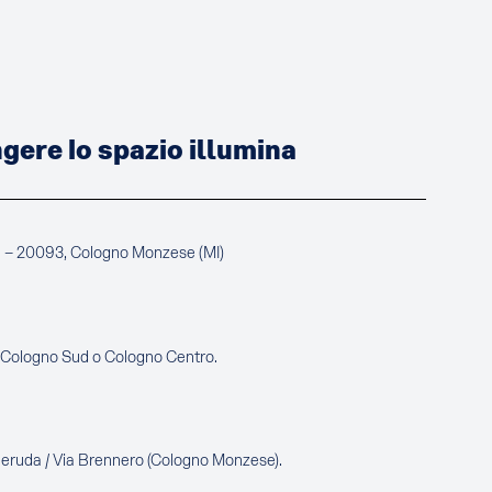
ere lo spazio illumina
a – 20093, Cologno Monzese (MI)
e Cologno Sud o Cologno Centro.
Neruda / Via Brennero (Cologno Monzese).