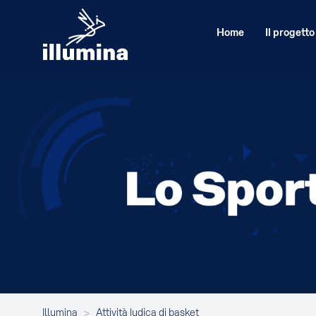
Home
Il progetto
Illumina
>
Attività ludica di basket