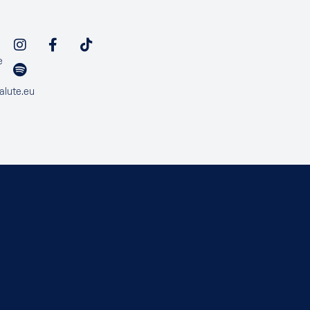
e
alute.eu