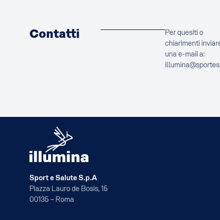
Contatti
Per quesiti o
chiarimenti inviar
una e-mail a:
illumina@sportes
Sport e Salute S.p.A
Piazza Lauro de Bosis, 15
00135 – Roma