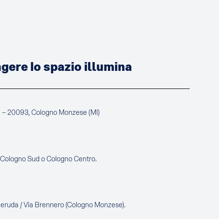
ere lo spazio illumina
a – 20093, Cologno Monzese (MI)
e Cologno Sud o Cologno Centro.
Neruda / Via Brennero (Cologno Monzese).