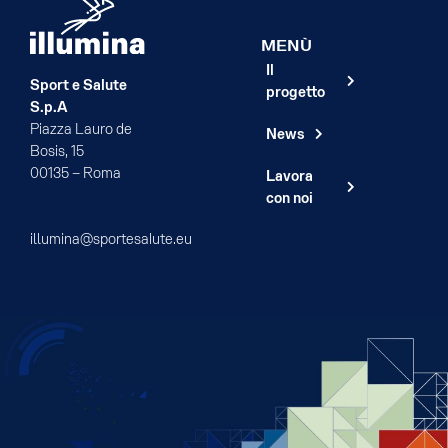
MENÙ
Il
Sport e Salute
progetto
S.p.A
Piazza Lauro de
News
Bosis, 15
00135 – Roma
Lavora
con noi
illumina@sportesalute.eu