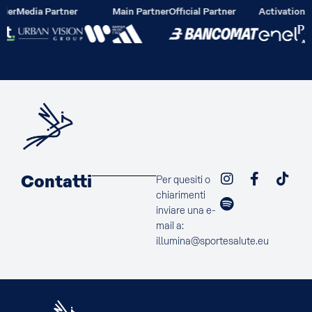
lier
Media Partner
Main Partner
Official Partner
Activation P
Contatti
Per quesiti o
chiarimenti
inviare una e-
mail a:
illumina@sportesalute.eu