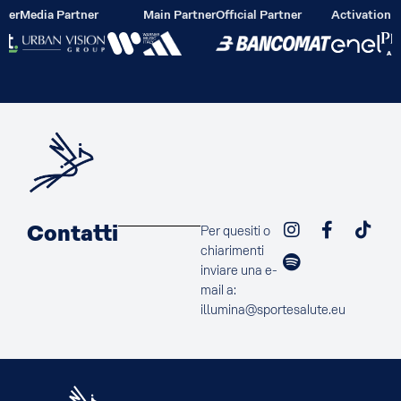
lier
Media Partner
Main Partner
Official Partner
Activation P
Contatti
Per quesiti o
chiarimenti
inviare una e-
mail a:
illumina@sportesalute.eu