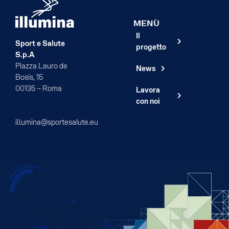
MENÙ
Il
Sport e Salute
progetto
S.p.A
Piazza Lauro de
News
Bosis, 15
00135 – Roma
Lavora
con noi
illumina@sportesalute.eu