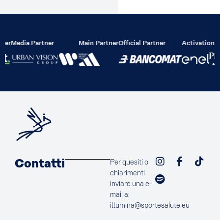
lier
Media Partner
Main Partner
Official Partner
Activation P
Contatti
Per quesiti o
chiarimenti
inviare una e-
mail a:
illumina@sportesalute.eu