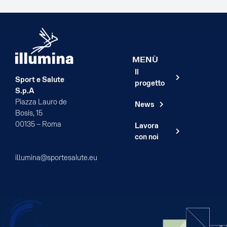
MENÙ
Il
Sport e Salute
progetto
S.p.A
Piazza Lauro de
News
Bosis, 15
00135 – Roma
Lavora
con noi
illumina@sportesalute.eu