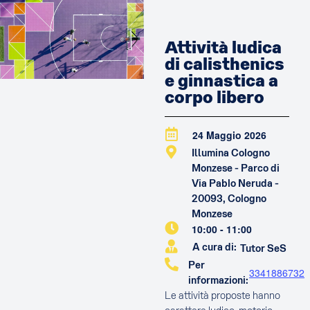
Attività ludica
di calisthenics
e ginnastica a
corpo libero
24 Maggio 2026
Illumina Cologno
Monzese - Parco di
Via Pablo Neruda -
20093, Cologno
Monzese
10:00
-
11:00
A cura di:
Tutor SeS
Per
3341886732
informazioni:
Le attività proposte hanno