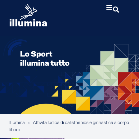
Illumina
>
Attività ludica di calisthenics e ginnastica a corpo
libero