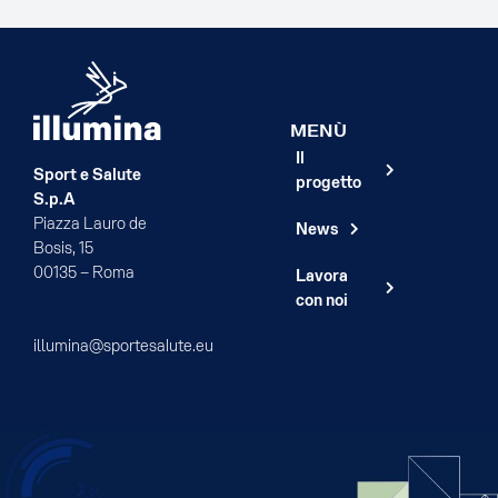
MENÙ
Il
Sport e Salute
progetto
S.p.A
Piazza Lauro de
News
Bosis, 15
00135 – Roma
Lavora
con noi
illumina@sportesalute.eu