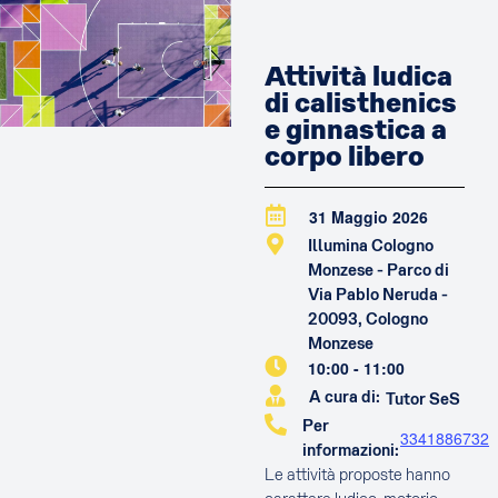
Attività ludica
di calisthenics
e ginnastica a
corpo libero
31 Maggio 2026
Illumina Cologno
Monzese - Parco di
Via Pablo Neruda -
20093, Cologno
Monzese
10:00
-
11:00
A cura di:
Tutor SeS
Per
3341886732
informazioni:
Le attività proposte hanno