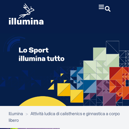
Illumina
>
Attività ludica di calisthenics e ginnastica a corpo
libero