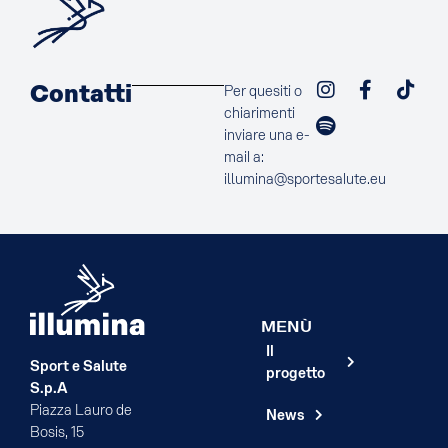
Contatti
Per quesiti o
chiarimenti
inviare una e-
mail a:
illumina@sportesalute.eu
MENÙ
Il
Sport e Salute
progetto
S.p.A
Piazza Lauro de
News
Bosis, 15