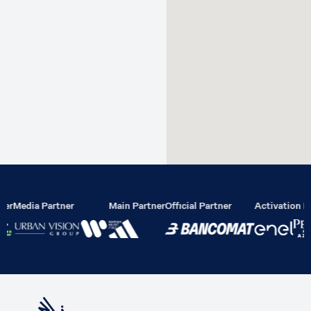
ier
Media Partner
Main Partner
Official Partner
Activation P