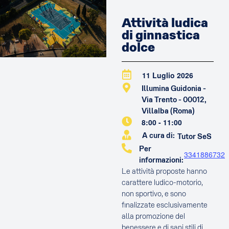
Attività ludica
di ginnastica
dolce
11 Luglio 2026
Illumina Guidonia -
Via Trento - 00012,
Villalba (Roma)
8:00
-
11:00
A cura di:
Tutor SeS
Per
3341886732
informazioni:
Le attività proposte hanno
carattere ludico-motorio,
non sportivo, e sono
finalizzate esclusivamente
alla promozione del
benessere e di sani stili di