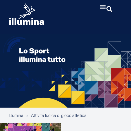
Illumina
>
Attività ludica di gioco atletica