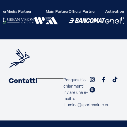
lier
Media Partner
Main Partner
Official Partner
Activation P
Contatti
Per quesiti o
chiarimenti
inviare una e-
mail a:
illumina@sportesalute.eu