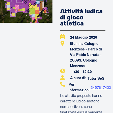
Attività ludica
di gioco
atletica
24 Maggio 2026
Illumina Cologno
Monzese - Parco di
Via Pablo Neruda -
20093, Cologno
Monzese
11:30
-
12:30
A cura di:
Tutor SeS
Per
3457617423
informazioni:
Le attività proposte hanno
carattere ludico-motorio,
non sportivo, e sono
finalizzate esclusivamente