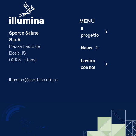
MENÙ
Il
Sport e Salute
progetto
S.p.A
Piazza Lauro de
News
Bosis, 15
00135 – Roma
Lavora
con noi
illumina@sportesalute.eu