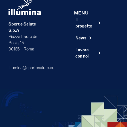
MENÙ
Il
Sport e Salute
progetto
S.p.A
Piazza Lauro de
News
Bosis, 15
00135 – Roma
Lavora
con noi
illumina@sportesalute.eu