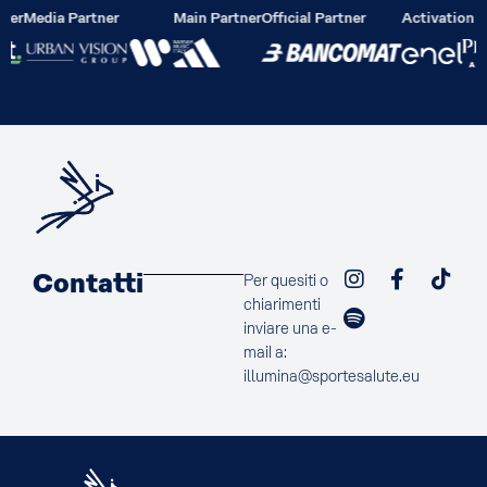
ier
Media Partner
Main Partner
Official Partner
Activation P
Contatti
Per quesiti o
chiarimenti
inviare una e-
mail a:
illumina@sportesalute.eu