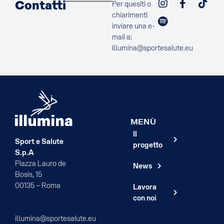
Contatti
Per quesiti o
chiarimenti
inviare una e-
mail a:
illumina@sportesalute.eu
MENÙ
Il
Sport e Salute
progetto
S.p.A
Piazza Lauro de
News
Bosis, 15
00135 – Roma
Lavora
con noi
illumina@sportesalute.eu