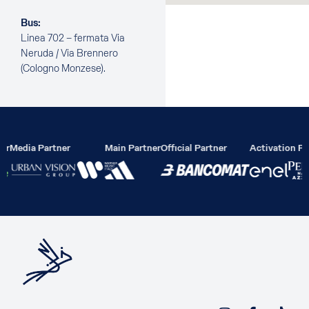
Bus:
Linea 702 – fermata Via
Neruda / Via Brennero
(Cologno Monzese).
er
Media Partner
Main Partner
Official Partner
Activation Pa