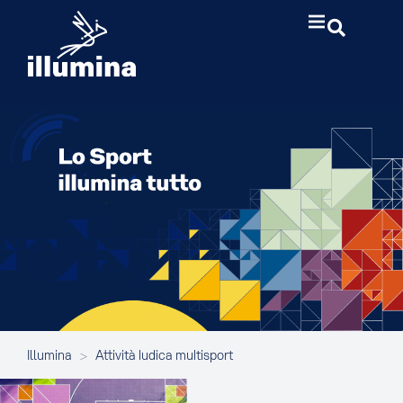
Illumina
>
Attività ludica multisport