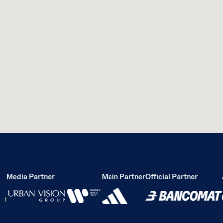
Media Partner
Main Partner
Official Partner
Ac