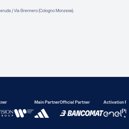
Neruda / Via Brennero (Cologno Monzese).
er
Main Partner
Official Partner
Activation Par