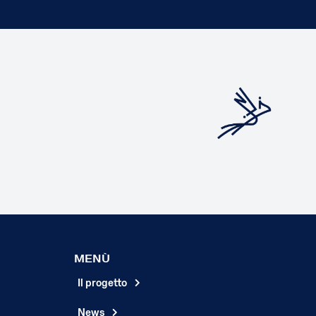
MENÙ
Il progetto
News