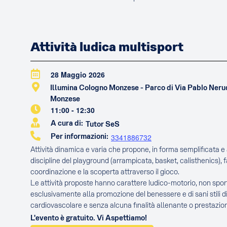
Attività ludica multisport
28 Maggio 2026
Illumina Cologno Monzese - Parco di Via Pablo Ner
Monzese
11:00
-
12:30
A cura di:
Tutor SeS
Per informazioni:
3341886732
Attività dinamica e varia che propone, in forma semplificata e a
discipline del playground (arrampicata, basket, calisthenics), 
coordinazione e la scoperta attraverso il gioco.
Le attività proposte hanno carattere ludico-motorio, non sport
esclusivamente alla promozione del benessere e di sani stili di
cardiovascolare e senza alcuna finalità allenante o prestazion
L'evento è gratuito. Vi Aspettiamo!