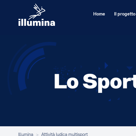
Home
Il progetto
Illumina
>
Attività ludica multisport