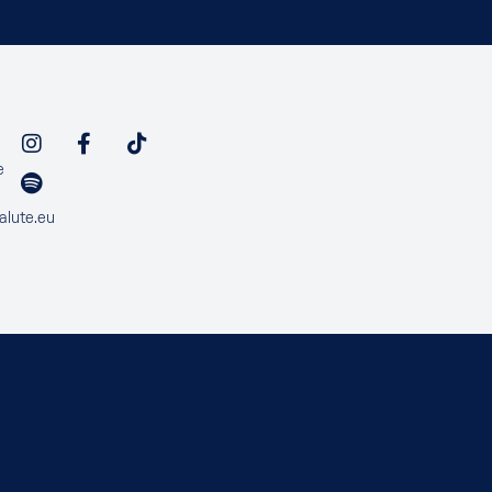
e
alute.eu