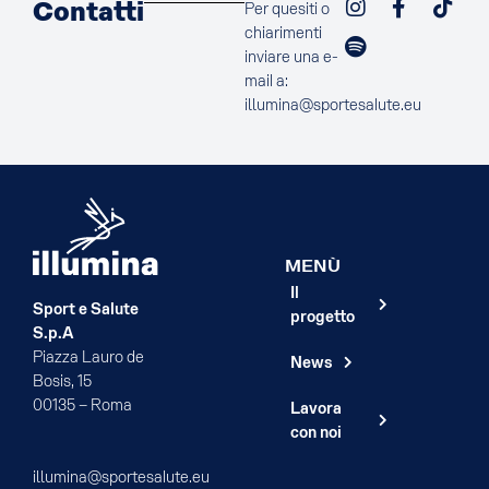
Contatti
Per quesiti o
chiarimenti
inviare una e-
mail a:
illumina@sportesalute.eu
MENÙ
Il
Sport e Salute
progetto
S.p.A
Piazza Lauro de
News
Bosis, 15
00135 – Roma
Lavora
con noi
illumina@sportesalute.eu