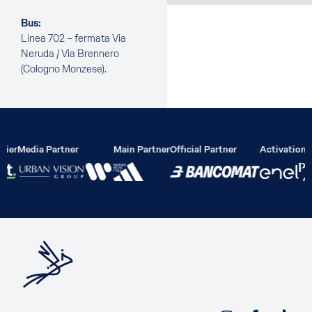
Bus:
Linea 702 – fermata Via
Neruda / Via Brennero
(Cologno Monzese).
lier
Media Partner
Main Partner
Official Partner
Activation P