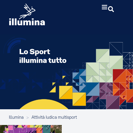
Illumina
>
Attività ludica multisport