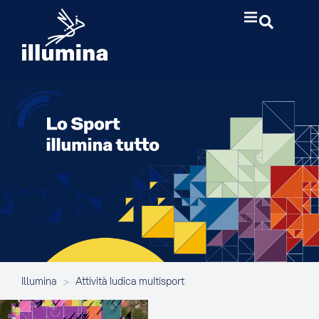
Illumina
>
Attività ludica multisport