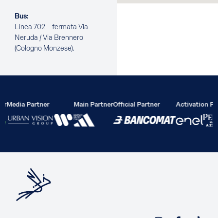
Bus:
Linea 702 – fermata Via
Neruda / Via Brennero
(Cologno Monzese).
er
Media Partner
Main Partner
Official Partner
Activation Pa