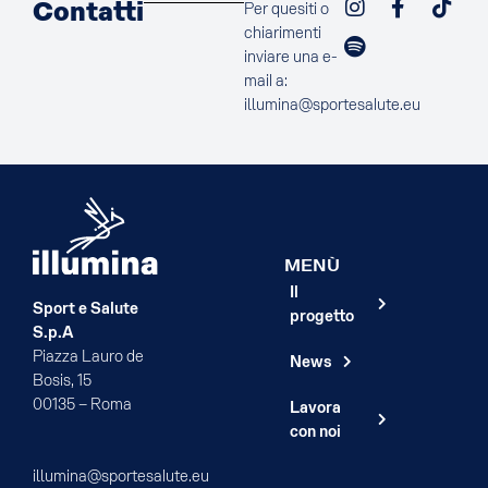
Contatti
Per quesiti o
chiarimenti
inviare una e-
mail a:
illumina@sportesalute.eu
MENÙ
Il
Sport e Salute
progetto
S.p.A
Piazza Lauro de
News
Bosis, 15
00135 – Roma
Lavora
con noi
illumina@sportesalute.eu