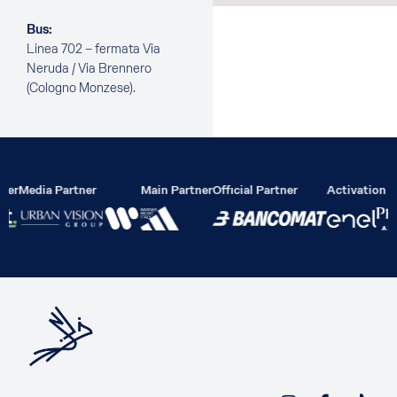
Bus:
Linea 702 – fermata Via
Neruda / Via Brennero
(Cologno Monzese).
ier
Media Partner
Main Partner
Official Partner
Activation P