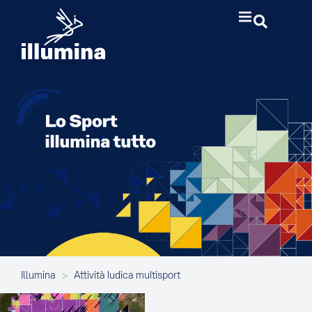
Illumina
>
Attività ludica multisport