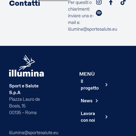
Contatti
Per quesiti o
chiarimenti
inviare una e-
mail a:
illumina@sportesalute.eu
MENÙ
Il
Sport e Salute
progetto
S.p.A
Piazza Lauro de
News
Bosis, 15
00135 – Roma
Lavora
con noi
illumina@sportesalute.eu