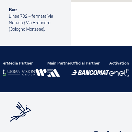
Bus:
Linea 702 – fermata Via
Neruda / Via Brennero
(Cologno Monzese).
lier
Media Partner
Main Partner
Official Partner
Activation P