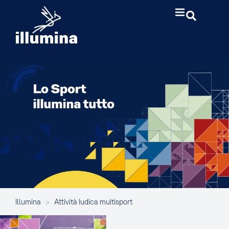
Illumina
>
Attività ludica multisport