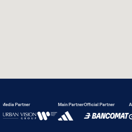
edia Partner
Main Partner
Official Partner
Act