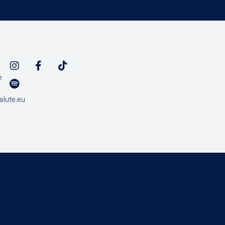
e
alute.eu