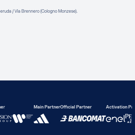
Neruda / Via Brennero (Cologno Monzese).
r
Main Partner
Official Partner
Activation Part