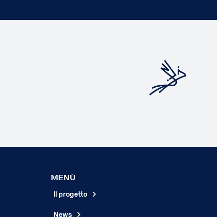
MENÙ
Il progetto
News