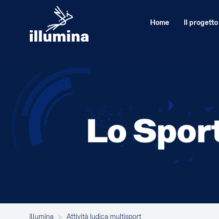
Home
Il progetto
Illumina
>
Attività ludica multisport