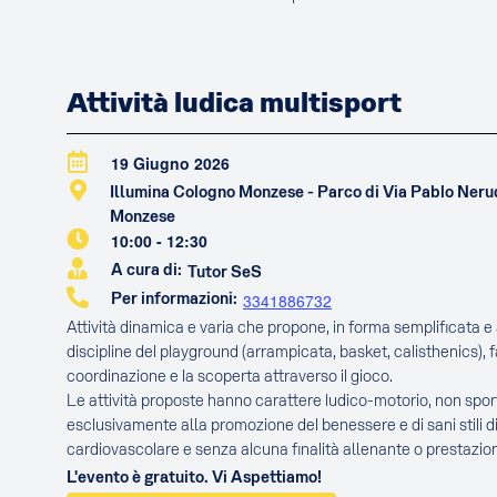
Attività ludica multisport
19 Giugno 2026
Illumina Cologno Monzese - Parco di Via Pablo Ner
Monzese
10:00
-
12:30
A cura di:
Tutor SeS
Per informazioni:
3341886732
Attività dinamica e varia che propone, in forma semplificata e a
discipline del playground (arrampicata, basket, calisthenics), 
coordinazione e la scoperta attraverso il gioco.
Le attività proposte hanno carattere ludico-motorio, non sport
esclusivamente alla promozione del benessere e di sani stili di
cardiovascolare e senza alcuna finalità allenante o prestazion
L'evento è gratuito. Vi Aspettiamo!