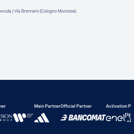
Neruda / Via Brennero (Cologno Monzese).
r
Main Partner
Official Partner
Activation Part