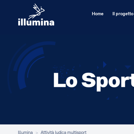
Home
Il progetto
Illumina
>
Attività ludica multisport