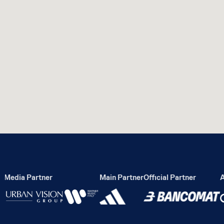
Media Partner
Main Partner
Official Partner
Act