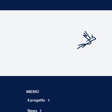
MENÙ
Il progetto
News