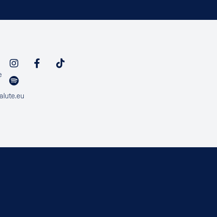
e
alute.eu