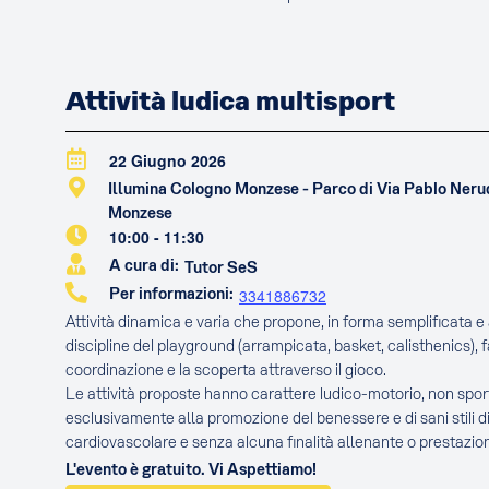
Attività ludica multisport
22 Giugno 2026
Illumina Cologno Monzese - Parco di Via Pablo Ner
Monzese
10:00
-
11:30
A cura di:
Tutor SeS
Per informazioni:
3341886732
Attività dinamica e varia che propone, in forma semplificata e a
discipline del playground (arrampicata, basket, calisthenics), 
coordinazione e la scoperta attraverso il gioco.
Le attività proposte hanno carattere ludico-motorio, non sport
esclusivamente alla promozione del benessere e di sani stili di
cardiovascolare e senza alcuna finalità allenante o prestazion
L'evento è gratuito. Vi Aspettiamo!