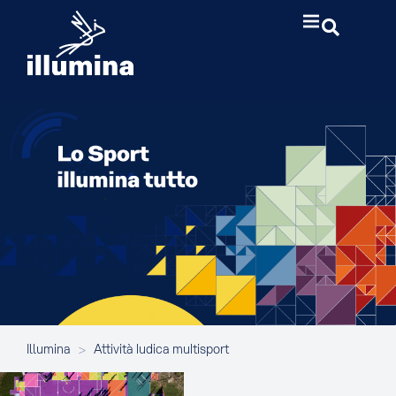
Illumina
>
Attività ludica multisport