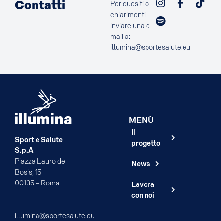
Contatti
Per quesiti o
chiarimenti
inviare una e-
mail a:
illumina@sportesalute.eu
MENÙ
Il
Sport e Salute
progetto
S.p.A
Piazza Lauro de
News
Bosis, 15
00135 – Roma
Lavora
con noi
illumina@sportesalute.eu