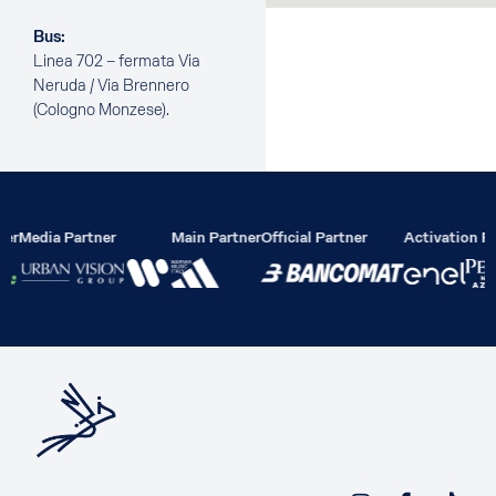
Bus:
Linea 702 – fermata Via
Neruda / Via Brennero
(Cologno Monzese).
ier
Media Partner
Main Partner
Official Partner
Activation Pa