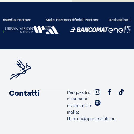
er
Media Partner
Main Partner
Official Partner
Activation Pa
Contatti
Per quesiti o
chiarimenti
inviare una e-
mail a:
illumina@sportesalute.eu