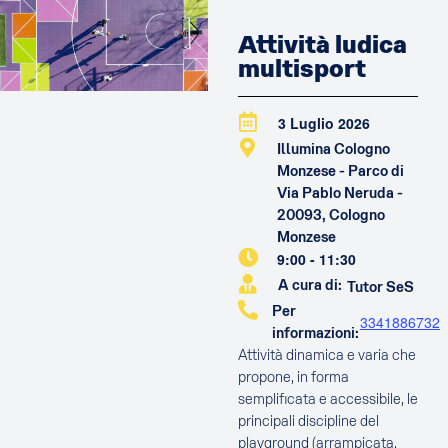
Attività ludica
multisport
3 Luglio 2026
Illumina Cologno
Monzese - Parco di
Via Pablo Neruda -
20093, Cologno
Monzese
9:00
-
11:30
A cura di:
Tutor SeS
Per
3341886732
informazioni:
Attività dinamica e varia che
propone, in forma
semplificata e accessibile, le
principali discipline del
playground (arrampicata,