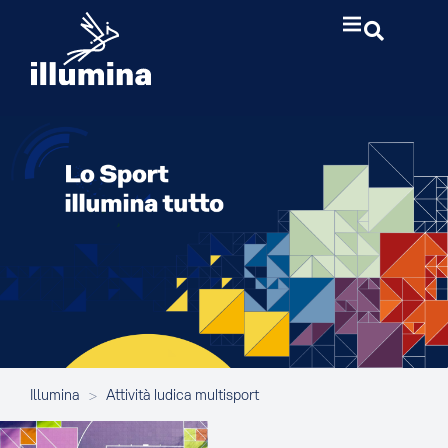
Illumina
>
Attività ludica multisport