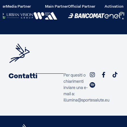
ier
Media Partner
Main Partner
Official Partner
Activation P
Contatti
Per quesiti o
chiarimenti
inviare una e-
mail a:
illumina@sportesalute.eu