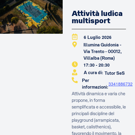
Attività ludica
multisport
6 Luglio 2026
Illumina Guidonia -
Via Trento - 00012,
Villalba (Roma)
17:30
-
20:30
A cura di:
Tutor SeS
Per
3341886732
informazioni:
Attività dinamica e varia che
propone, in forma
semplificata e accessibile, le
principali discipline del
playground (arrampicata,
basket, calisthenics),
favorendo il movimento, la