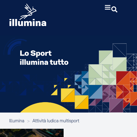
Illumina
>
Attività ludica multisport