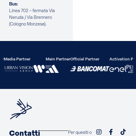
Bus:
Linea 702 – fermata Via
Neruda / Via Brennero
(Cologno Monzese).
er
Media Partner
Main Partner
Official Partner
Activation Par
Contatti
Per quesiti o