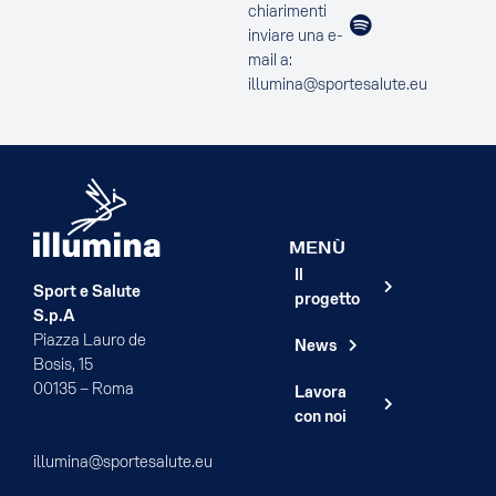
chiarimenti
inviare una e-
mail a:
illumina@sportesalute.eu
MENÙ
Il
Sport e Salute
progetto
S.p.A
Piazza Lauro de
News
Bosis, 15
00135 – Roma
Lavora
con noi
illumina@sportesalute.eu