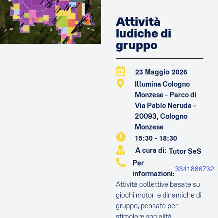
Attività
ludiche di
gruppo
23 Maggio 2026
Illumina Cologno
Monzese - Parco di
Via Pablo Neruda -
20093, Cologno
Monzese
15:30
-
18:30
A cura di:
Tutor SeS
Per
3341886732
informazioni:
Attività collettive basate su
giochi motori e dinamiche di
gruppo, pensate per
stimolare socialità,