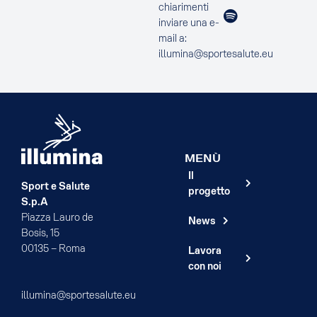
chiarimenti
inviare una e-
mail a:
illumina@sportesalute.eu
MENÙ
Il
Sport e Salute
progetto
S.p.A
Piazza Lauro de
News
Bosis, 15
00135 – Roma
Lavora
con noi
illumina@sportesalute.eu