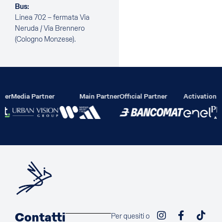
Bus:
Linea 702 – fermata Via
Neruda / Via Brennero
(Cologno Monzese).
lier
Media Partner
Main Partner
Official Partner
Activation P
Contatti
Per quesiti o