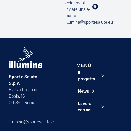
chiarimenti
inviare una e-
mail a:
illumina@sportesalute.eu
MENÙ
Il
Sport e Salute
progetto
S.p.A
Piazza Lauro de
News
Bosis, 15
00135 – Roma
Lavora
con noi
illumina@sportesalute.eu