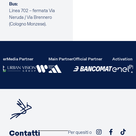
Bus:
Linea 702 – fermata Via
Neruda / Via Brennero
(Cologno Monzese).
ier
Media Partner
Main Partner
Official Partner
Activation P
Contatti
Per quesiti o