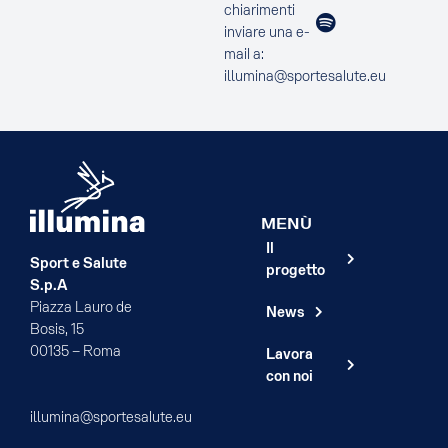
chiarimenti
inviare una e-
mail a:
illumina@sportesalute.eu
MENÙ
Il
Sport e Salute
progetto
S.p.A
Piazza Lauro de
News
Bosis, 15
00135 – Roma
Lavora
con noi
illumina@sportesalute.eu