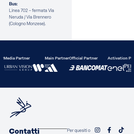
Bus:
Linea 702 – fermata Via
Neruda / Via Brennero
(Cologno Monzese).
er
Media Partner
Main Partner
Official Partner
Activation Par
Contatti
Per quesiti o