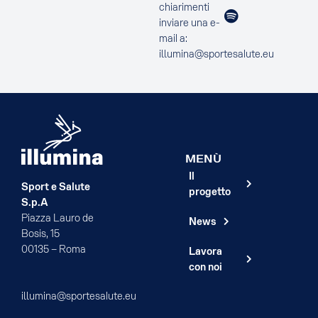
chiarimenti
inviare una e-
mail a:
illumina@sportesalute.eu
MENÙ
Il
Sport e Salute
progetto
S.p.A
Piazza Lauro de
News
Bosis, 15
00135 – Roma
Lavora
con noi
illumina@sportesalute.eu