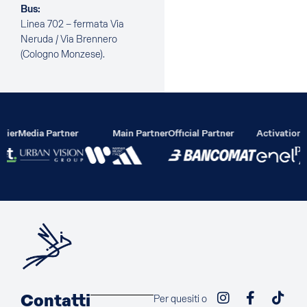
Bus:
Linea 702 – fermata Via
Neruda / Via Brennero
(Cologno Monzese).
lier
Media Partner
Main Partner
Official Partner
Activation 
Contatti
Per quesiti o