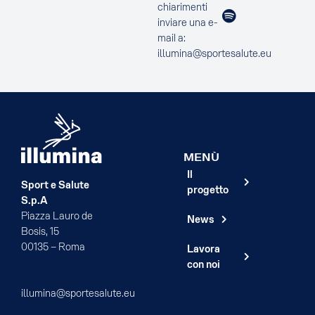
chiarimenti
inviare una e-
mail a:
illumina@sportesalute.eu
MENÙ
Il
Sport e Salute
progetto
S.p.A
Piazza Lauro de
News
Bosis, 15
00135 – Roma
Lavora
con noi
illumina@sportesalute.eu