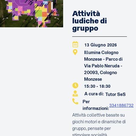
Attività
ludiche di
gruppo
13 Giugno 2026
Illumina Cologno
Monzese - Parco di
Via Pablo Neruda -
20093, Cologno
Monzese
15:30
-
18:30
A cura di:
Tutor SeS
Per
3341886732
informazioni:
Attività collettive basate su
giochi motori e dinamiche di
gruppo, pensate per
stimolare socialità,