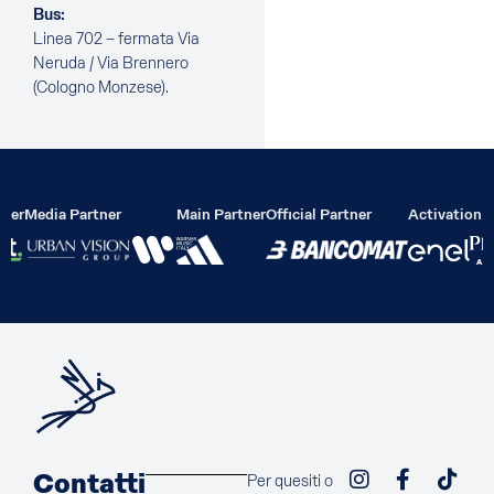
Bus:
Linea 702 – fermata Via
Neruda / Via Brennero
(Cologno Monzese).
lier
Media Partner
Main Partner
Official Partner
Activation P
Contatti
Per quesiti o