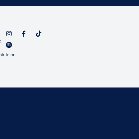
e
alute.eu