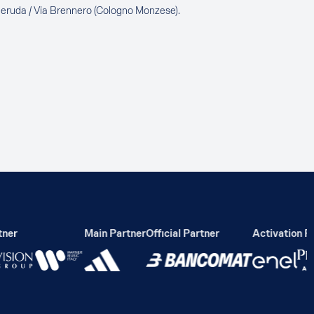
Neruda / Via Brennero (Cologno Monzese).
er
Main Partner
Official Partner
Activation Par