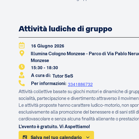
Attività ludiche di gruppo
16 Giugno 2026
Illumina Cologno Monzese - Parco di Via Pablo Ner
Monzese
15:30
-
18:30
A cura di:
Tutor SeS
Per informazioni:
3341886732
Attività collettive basate su giochi motori e dinamiche di gru
socialità, partecipazione e divertimento attraverso il movimen
Le attività proposte hanno carattere ludico-motorio, non sport
esclusivamente alla promozione del benessere e di sani stili di
cardiovascolare e senza alcuna finalità allenante o prestazion
L'evento è gratuito. Vi Aspettiamo!
Salva nel tuo calendario