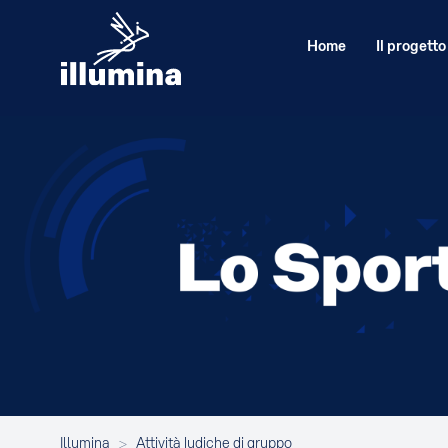
Home
Il progetto
Illumina
>
Attività ludiche di gruppo