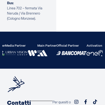
Bus:
Linea 702 – fermata Via
Neruda / Via Brennero
(Cologno Monzese).
ier
Media Partner
Main Partner
Official Partner
Activation P
Contatti
Per quesiti o