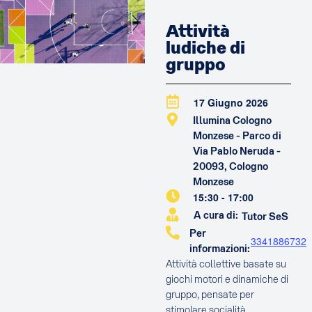
Attività
ludiche di
gruppo
17 Giugno 2026
Illumina Cologno
Monzese - Parco di
Via Pablo Neruda -
20093, Cologno
Monzese
15:30
-
17:00
A cura di:
Tutor SeS
Per
3341886732
informazioni:
Attività collettive basate su
giochi motori e dinamiche di
gruppo, pensate per
stimolare socialità,