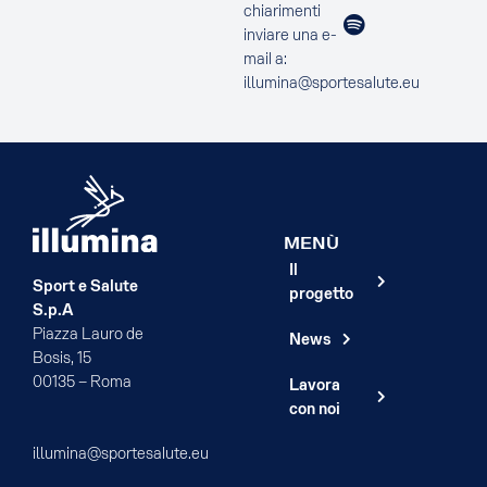
chiarimenti
inviare una e-
mail a:
illumina@sportesalute.eu
MENÙ
Il
Sport e Salute
progetto
S.p.A
Piazza Lauro de
News
Bosis, 15
00135 – Roma
Lavora
con noi
illumina@sportesalute.eu