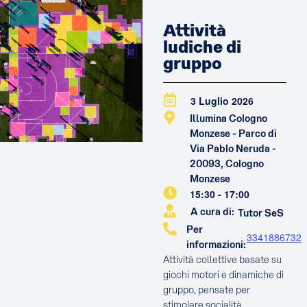
Attività
ludiche di
gruppo
3 Luglio 2026
Illumina Cologno
Monzese - Parco di
Via Pablo Neruda -
20093, Cologno
Monzese
15:30
-
17:00
A cura di:
Tutor SeS
Per
3341886732
informazioni:
Attività collettive basate su
giochi motori e dinamiche di
gruppo, pensate per
stimolare socialità,