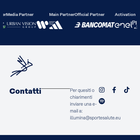
ier
Media Partner
Main Partner
Official Partner
Activation P
Contatti
Per quesiti o
chiarimenti
inviare una e-
mail a:
illumina@sportesalute.eu