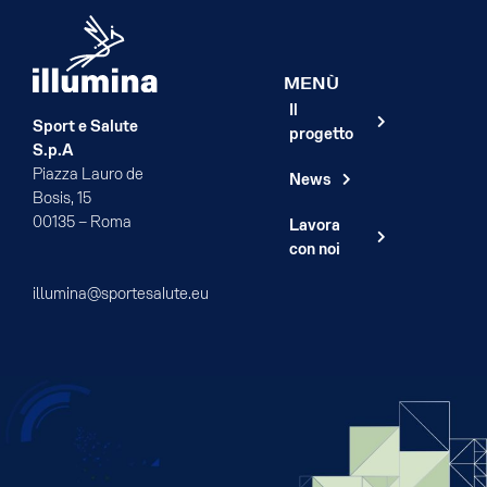
MENÙ
Il
Sport e Salute
progetto
S.p.A
Piazza Lauro de
News
Bosis, 15
00135 – Roma
Lavora
con noi
illumina@sportesalute.eu