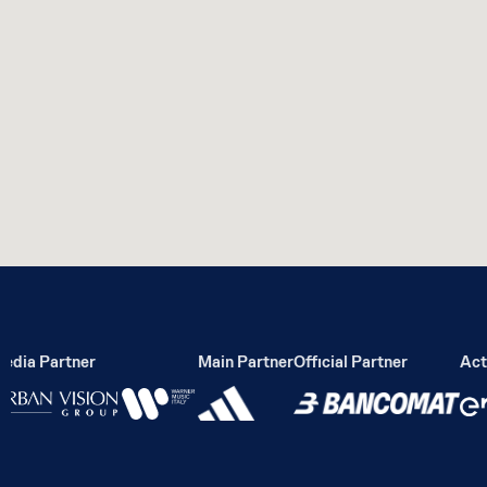
ia Partner
Main Partner
Official Partner
Activ