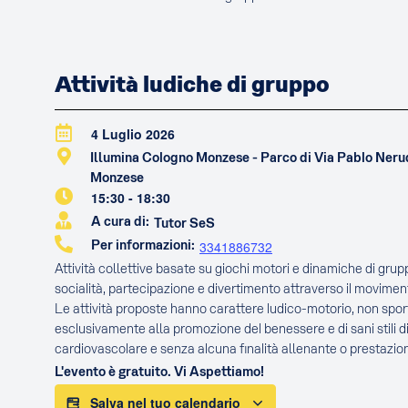
Attività ludiche di gruppo
4 Luglio 2026
Illumina Cologno Monzese - Parco di Via Pablo Ner
Monzese
15:30
-
18:30
A cura di:
Tutor SeS
Per informazioni:
3341886732
Attività collettive basate su giochi motori e dinamiche di gru
socialità, partecipazione e divertimento attraverso il movimen
Le attività proposte hanno carattere ludico-motorio, non sport
esclusivamente alla promozione del benessere e di sani stili di
cardiovascolare e senza alcuna finalità allenante o prestazion
L'evento è gratuito. Vi Aspettiamo!
Salva nel tuo calendario