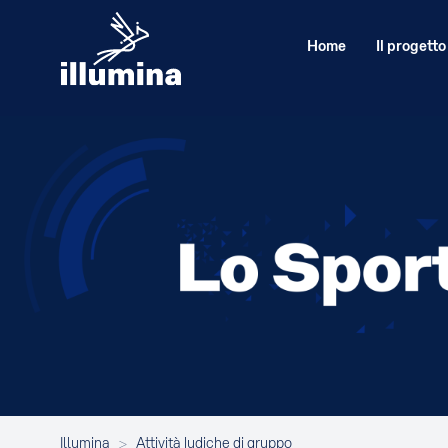
Home
Il progetto
Illumina
>
Attività ludiche di gruppo