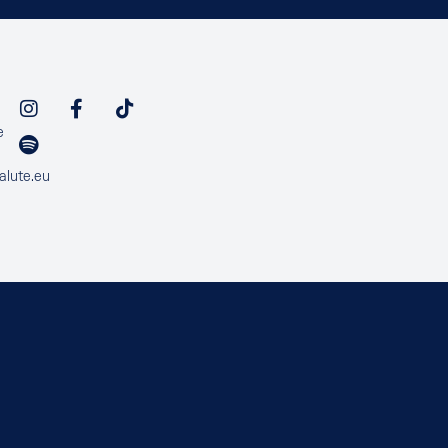
e
alute.eu