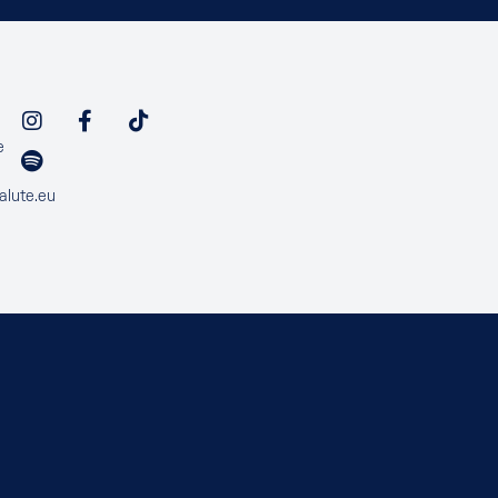
e
alute.eu