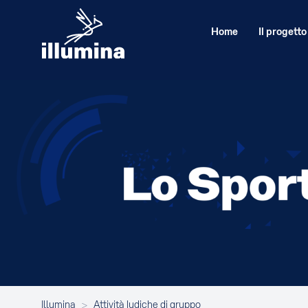
Home
Il progetto
Illumina
>
Attività ludiche di gruppo