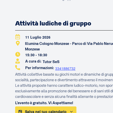
Attività ludiche di gruppo
11 Luglio 2026
Illumina Cologno Monzese - Parco di Via Pablo Ner
Monzese
15:30
-
18:30
A cura di:
Tutor SeS
Per informazioni:
3341886732
Attività collettive basate su giochi motori e dinamiche di gru
socialità, partecipazione e divertimento attraverso il movimen
Le attività proposte hanno carattere ludico-motorio, non sport
esclusivamente alla promozione del benessere e di sani stili di
cardiovascolare e senza alcuna finalità allenante o prestazion
L'evento è gratuito. Vi Aspettiamo!
Salva nel tuo calendario