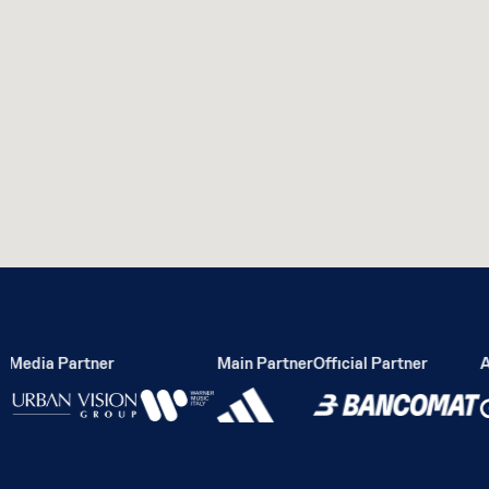
Media Partner
Main Partner
Official Partner
Act