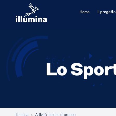
Home
Il progetto
Illumina
>
Attività ludiche di gruppo