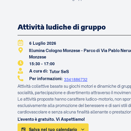
Attività ludiche di gruppo
6 Luglio 2026
Illumina Cologno Monzese - Parco di Via Pablo Ner
Monzese
15:30
-
17:00
A cura di:
Tutor SeS
Per informazioni:
3341886732
Attività collettive basate su giochi motori e dinamiche di gru
socialità, partecipazione e divertimento attraverso il movimen
Le attività proposte hanno carattere ludico-motorio, non sport
esclusivamente alla promozione del benessere e di sani stili di
cardiovascolare e senza alcuna finalità allenante o prestazion
L'evento è gratuito. Vi Aspettiamo!
Salva nel tuo calendario