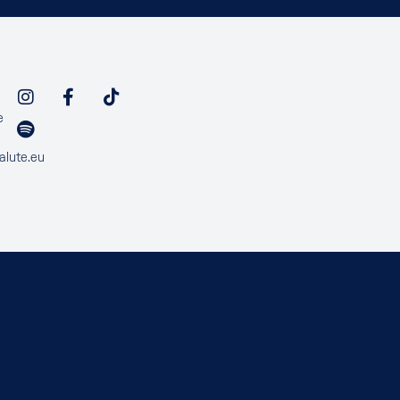
e
alute.eu