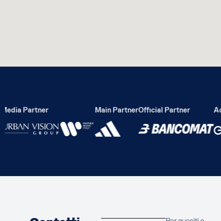
edia Partner
Main Partner
Official Partner
Acti