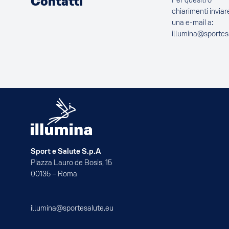
Contatti
Per quesiti o
chiarimenti inviar
una e-mail a:
illumina@sportes
Sport e Salute S.p.A
Piazza Lauro de Bosis, 15
00135 – Roma
illumina@sportesalute.eu