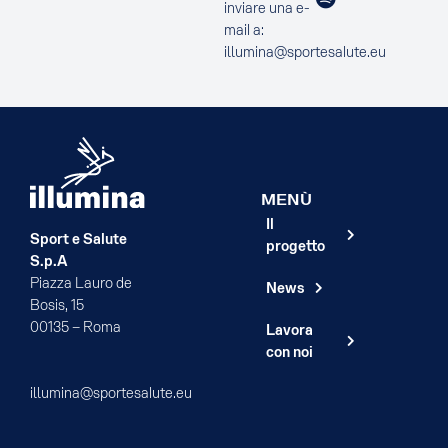
inviare una e-
mail a:
illumina@sportesalute.eu
MENÙ
Il
Sport e Salute
progetto
S.p.A
Piazza Lauro de
News
Bosis, 15
00135 – Roma
Lavora
con noi
illumina@sportesalute.eu