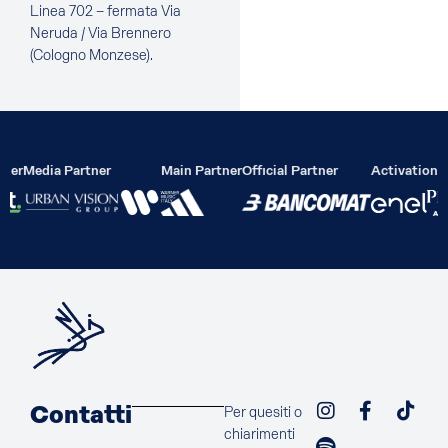
Linea 702 – fermata Via
Neruda / Via Brennero
(Cologno Monzese).
lier
Media Partner
Main Partner
Official Partner
Activation P
Contatti
Per quesiti o
chiarimenti