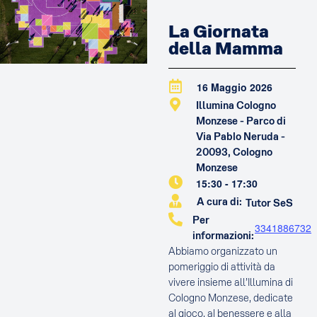
La Giornata
della Mamma
16 Maggio 2026
Illumina Cologno
Monzese - Parco di
Via Pablo Neruda -
20093, Cologno
Monzese
15:30
-
17:30
A cura di:
Tutor SeS
Per
3341886732
informazioni:
Abbiamo organizzato un
pomeriggio di attività da
vivere insieme all’Illumina di
Cologno Monzese, dedicate
al gioco, al benessere e alla