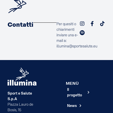
Contatti
Per quesiti o
chiarimenti
inviare una e-
mail a:
illumina@sportesalute.eu
MENÙ
Il
Sport e Salute
progetto
S.p.A
Piazza Lauro de
News
Bosis, 15