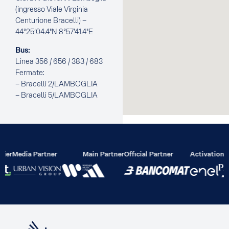
(ingresso Viale Virginia
Centurione Bracelli) –
44°25’04.4″N 8°57’41.4″E
Bus:
Linea 356 / 656 / 383 / 683
Fermate:
– Bracelli 2/LAMBOGLIA
– Bracelli 5/LAMBOGLIA
lier
Media Partner
Main Partner
Official Partner
Activation P