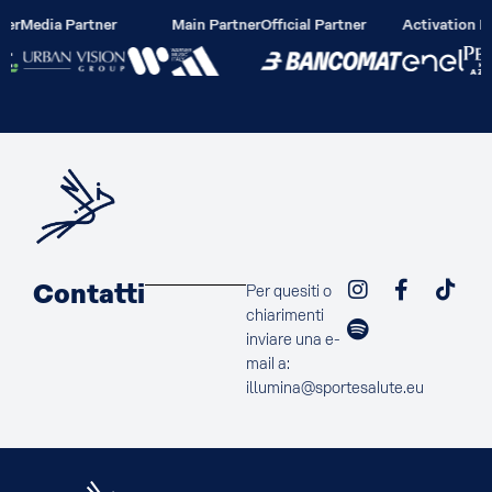
ier
Media Partner
Main Partner
Official Partner
Activation Pa
Contatti
Per quesiti o
chiarimenti
inviare una e-
mail a:
illumina@sportesalute.eu