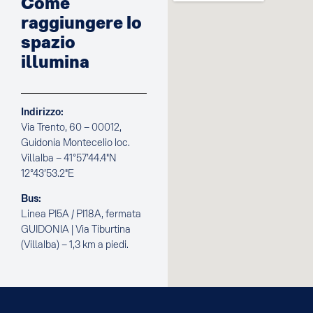
Come
raggiungere lo
spazio
illumina
Indirizzo:
Via Trento, 60 – 00012,
Guidonia Montecelio loc.
Villalba – 41°57’44.4″N
12°43’53.2″E
Bus:
Linea PI5A / PI18A, fermata
GUIDONIA | Via Tiburtina
(Villalba) – 1,3 km a piedi.