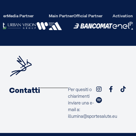
lier
Media Partner
Main Partner
Official Partner
Activation P
Contatti
Per quesiti o
chiarimenti
inviare una e-
mail a:
illumina@sportesalute.eu