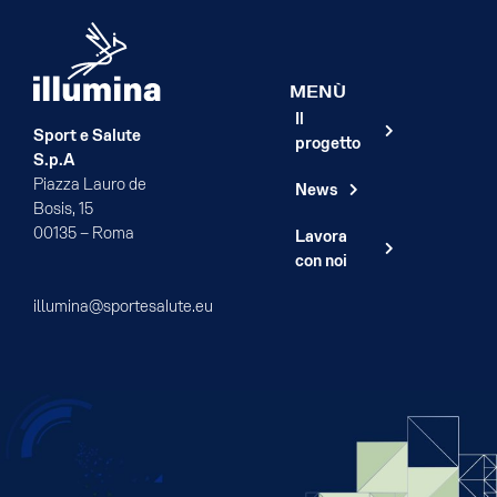
MENÙ
Il
Sport e Salute
progetto
S.p.A
Piazza Lauro de
News
Bosis, 15
00135 – Roma
Lavora
con noi
illumina@sportesalute.eu