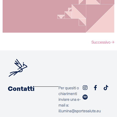
Successivo
→
Contatti
Per quesiti o
chiarimenti
inviare una e-
mail a:
illumina@sportesalute.eu