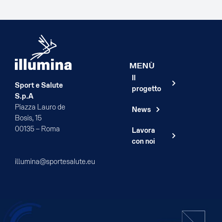
MENÙ
Il
Sport e Salute
progetto
S.p.A
Piazza Lauro de
News
Bosis, 15
00135 – Roma
Lavora
con noi
illumina@sportesalute.eu