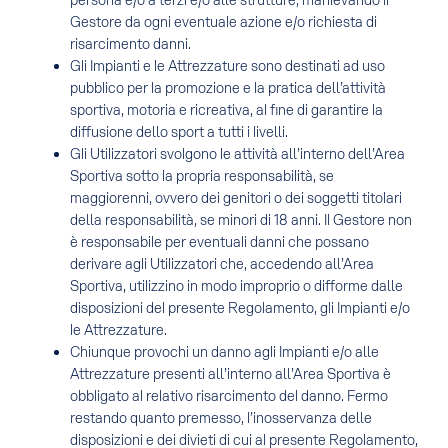
persona e/o a terzi e/o alle strutture, manlevando il
Gestore da ogni eventuale azione e/o richiesta di
risarcimento danni.
Gli Impianti e le Attrezzature sono destinati ad uso
pubblico per la promozione e la pratica dell’attività
sportiva, motoria e ricreativa, al fine di garantire la
diffusione dello sport a tutti i livelli.
Gli Utilizzatori svolgono le attività all’interno dell’Area
Sportiva sotto la propria responsabilità, se
maggiorenni, ovvero dei genitori o dei soggetti titolari
della responsabilità, se minori di 18 anni. Il Gestore non
è responsabile per eventuali danni che possano
derivare agli Utilizzatori che, accedendo all’Area
Sportiva, utilizzino in modo improprio o difforme dalle
disposizioni del presente Regolamento, gli Impianti e/o
le Attrezzature.
Chiunque provochi un danno agli Impianti e/o alle
Attrezzature presenti all’interno all’Area Sportiva è
obbligato al relativo risarcimento del danno. Fermo
restando quanto premesso, l’inosservanza delle
disposizioni e dei divieti di cui al presente Regolamento,